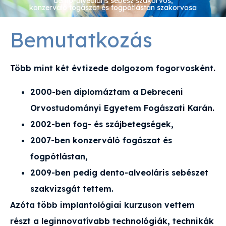
dento-alveoláris sebész szakorvos,
konzerváló fogászat és fogpótlástan szakorvosa
Bemutatkozás
Több mint két évtizede dolgozom fogorvosként.
2000-ben diplomáztam a Debreceni
Orvostudományi Egyetem Fogászati Karán.
2002-ben fog- és szájbetegségek,
2007-ben konzerváló fogászat és
fogpótlástan,
2009-ben pedig dento-alveoláris sebészet
szakvizsgát tettem.
Azóta több implantológiai kurzuson vettem
részt a leginnovatívabb technológiák, technikák